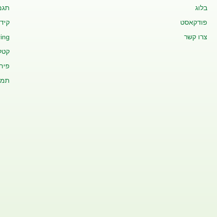
בלוג
תגמ
פודקאסט
קידו
צרו קשר
ing
קטלו
פית
תמי