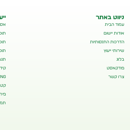
ניווט באתר
ייע
עמוד הבית
אסט
אודות יישום
תוכנ
הדרכות התנסותיות
תוכ
שירותי ייעוץ
תוכ
בלוג
תגמ
פודקאסט
קיד
צרו קשר
ing
קטל
פית
תמי