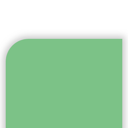
לבטל את תוכניות התגמול של אנשי המכירות? כן שמעתם נכון! לבטל
את השימוש בכלי המדידה והתגמול הכי אפקטיבי של מערך...
לקריאת המאמר
לכל שאלה, או פנייה, אפשר ליצור איתנו קשר
בטלפון –
050-4304-376
או להשאיר פרטים ונחזור
אליכם
לשיחה בוואטסאפ