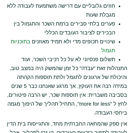
חוזים גלובליים עם דרישה משתמעת לעבודה ללא
מגבלת שעות
פערים בלתי סבירים ברמת השכר והתגמול בין
הבכירים לציבור העובדים הכללי
שינויים תכופים מדי ולא תמיד מאוזנים
בתוכניות
תגמול
תשלום פנסיוני לא על כל רכיבי השכר, ועוד
התנהלות זאת "עבדה" כל זמן שהמשק היה במצב טוב,
והיכולת של ארגונים לתגמל ולתת תוספות הקהתה
במידה רבה את העוקץ, אך מרגע שאנחנו כבר 5 שנים
בסביבה משברית: אין תוספות שכר, יש הרבה פיטורים,
לחץ ל "more for less", התחיל תהליך של היפוך מגמה
ביחסי העבודה.
אין ספק שהמחאה החברתית מחד, והתגייסות בית הדין
לעבודה לתמוך בזכויות העובדים, הן זרז לתהליך, אבל