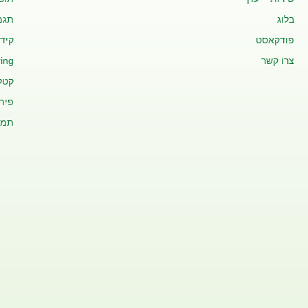
בלוג
תגמ
פודקאסט
קידו
צרו קשר
ing
קטלו
פית
תמי